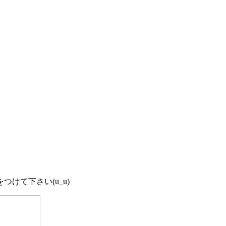
。
けて下さい(u_u)