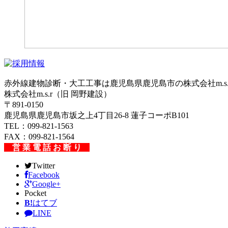
赤外線建物診断・大工工事は鹿児島県鹿児島市の株式会社m.s.
株式会社m.s.r（旧 岡野建設）
〒891-0150
鹿児島県鹿児島市坂之上4丁目26-8 蓮子コーポB101
TEL：099-821-1563
FAX：099-821-1564
営 業 電 話 お 断 り
Twitter
Facebook
Google+
Pocket
B!
はてブ
LINE