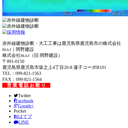
赤外線建物診断・大工工事は鹿児島県鹿児島市の株式会社
m.s.r｜岡野建設
株式会社m.s.r（旧 岡野建設）
〒891-0150
鹿児島県鹿児島市坂之上4丁目26-8 蓮子コーポB101
TEL：099-821-1563
FAX：099-821-1564
営 業 電 話 お 断 り
Twitter
Facebook
Google+
Pocket
B!
はてブ
LINE